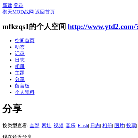
新建
登录
御天MOD战网
返回首页
mfkzqs1的个人空间
http://www.ytd2.com/
空间首页
动态
记录
日志
相册
主题
分享
留言板
个人资料
分享
按类型查看:
全部
|
网址
|
视频
|
音乐
|
Flash
|
日志
|
相册
|
图片
|
投票
|
现在还没分享