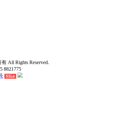
有 All Rights Reserved.
 8821775
7号
51La