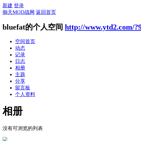
新建
登录
御天MOD战网
返回首页
bluefat的个人空间
http://www.ytd2.com/?
空间首页
动态
记录
日志
相册
主题
分享
留言板
个人资料
相册
没有可浏览的列表